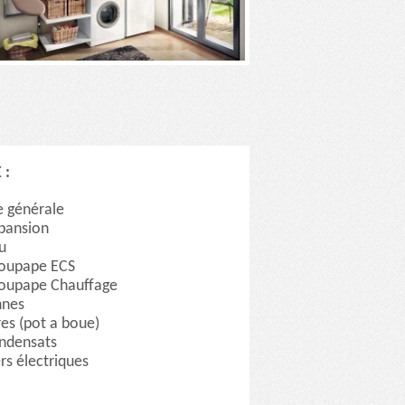
 :
e générale
pansion
u
oupape ECS
oupape Chauffage
nnes
res (pot a boue)
ndensats
rs électriques