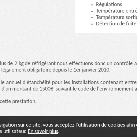
Régulations
Température entr
Température sorti
Détection de fuite 
plus de 2 kg de réfrigérant nous effectuons donc un contrôle a
t légalement obligatoire depuis le 1er janvier 2010.
le annuel d'étanchéité pour les installations contenant entre 
, d'un montant de 1500€ suivant le code de l'environnement 
cette prestation.
26
|
Site conçu et hébergé en France par
Creapli
|
Mentions légales
|
Conditions g
igation sur ce site, vous acceptez l'utilisation de cookies afi
 utilisateur.
En savoir plus
.