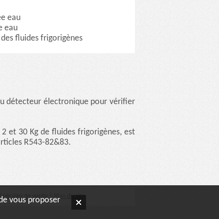
ée eau
e eau
des fluides frigorigènes
u détecteur électronique pour vérifier
2 et 30 Kg de fluides frigorigènes, est
articles R543-82&83.
énérales de vente
|
Plan du site
n de vous proposer